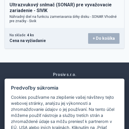
Ultrazvukový snímač (SONAR) pre vyvažovacie
zariadenie - SIVIK
Náhradný diel na funkciu zameriavania šírky disku - SONAR Vhodné
pre značky - Sivik
Na sklade:
4 ks
+ Do košíka
Cena na vyžiadanie
Prosiv s.r.o.
Moravská 1871/15
Vráble 952 01
Predvoľby súkromia
Slovenská republika
Cookies používame na zlepšenie vašej návštevy tejto
Obchodné podmienky
webovej stránky, analýzu jej výkonnosti a
Ochrana osobných údajov
zhromažďovanie údajov o jej používaní. Na tento účel
Nákup na splátky
môžeme použiť nástroje a služby tretích strán a
Dodanie
zhromaždené údaje sa môžu preniesť k partnerom v
EÚ, USA alebo iných krajinách. Kliknutím na „Prijať
Ekonomické oddelenie:
0907 243 648