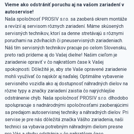
Vieme ako odstrániť poruchu aj na vašom zariadení v
autoservise!
Naša spoločnosť PROSIV s.r.o. sa zaoberá okrem montáže
a revízií aj servisom rôznych zariadení. Máme skúsených
servisných technikov, ktorí sa denne stretávajú s rôznymi
poruchami na zdvíhacích či pneuservisných zariadeniach.
Náš tím servisných technikov pracuje po celom Slovensku,
preto radi prídeme aj do Vašej dielne! Našim cieľom je
zariadenie opraviť v čo najkratšom čase k Vašej
spokojnosti. Dôležité je, aby ste Vaše opravené zariadenie
mohli využívať čo najskôr aj naďalej. Optimálne vybavenie
servisného vozidla ako aj dostupnosť náhradných dielov na
rôzne typy a značky zariadení zaistia čo najrýchlejšie
odstránenie chýb. Naša spoločnosť PROSIV s.r.o. dlhodobo
spolupracuje s nadnárodnými spoločnosťami zaoberajúcimi
sa predajom autoservisnej techniky a náhradných dielov. Pri
servise je pre nás dôležitá značka Vášho zariadenia, naši
technici sa vybavia potrebným náhradným dielom presne
pre Vás a chybu odstránia v čo najkratšom čase.