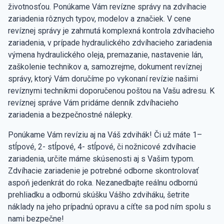
životnosťou. Ponúkame Vám revízne správy na zdvíhacie
zariadenia rôznych typov, modelov a značiek. V cene
revíznej správy je zahrnutá komplexná kontrola zdvíhacieho
zariadenia, v prípade hydraulického zdvíhacieho zariadenia
výmena hydraulického oleja, premazanie, nastavenie lán,
zaškolenie technikov a, samozrejme, dokument revíznej
správy, ktorý Vám doručíme po vykonaní revízie našimi
revíznymi technikmi doporučenou poštou na Vašu adresu. K
revíznej správe Vám pridáme denník zdvíhacieho
zariadenia a bezpečnostné nálepky.
Ponúkame Vám revíziu aj na Váš zdvihák! Či už máte 1–
stĺpové, 2- stĺpové, 4- stĺpové, či nožnicové zdvíhacie
zariadenia, určite máme skúsenosti aj s Vašim typom.
Zdvíhacie zariadenie je potrebné odborne skontrolovať
aspoň jedenkrát do roka. Nezanedbajte reálnu odbornú
prehliadku a odbornú skúšku Vášho zdviháku, šetrite
náklady na jeho prípadnú opravu a cíťte sa pod ním spolu s
nami bezpečne!