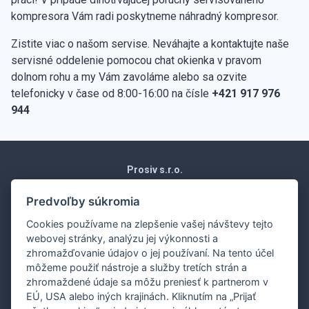
kompresora Vám radi poskytneme náhradný kompresor.
Zistite viac o našom servise. Neváhajte a kontaktujte naše
servisné oddelenie pomocou chat okienka v pravom
dolnom rohu a my Vám zavoláme alebo sa ozvite
telefonicky v čase od 8:00-16:00 na čísle
+421 917 976
944
Prosiv s.r.o.
Moravská 1871/15
Vráble 952 01
Predvoľby súkromia
Slovenská republika
Cookies používame na zlepšenie vašej návštevy tejto
Obchodné podmienky
webovej stránky, analýzu jej výkonnosti a
Ochrana osobných údajov
zhromažďovanie údajov o jej používaní. Na tento účel
Nákup na splátky
môžeme použiť nástroje a služby tretích strán a
Dodanie
zhromaždené údaje sa môžu preniesť k partnerom v
EÚ, USA alebo iných krajinách. Kliknutím na „Prijať
Ekonomické oddelenie:
0907 243 648