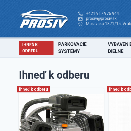
+421 917 976 944
prosiv@prosiv.sk
Moravská 1871/15, Vráb
PARKOVACIE
VYBAVENI
IHNEĎ K
ODBERU
SYSTÉMY
DIELNE
Ihneď k odberu
Ihneď k odberu
Ihneď k od