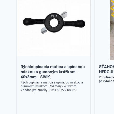
Rýchloupínacia matica s upínacou
SŤAHOV
miskou a gumovým krúžkom -
HERCULE
40x3mm - SIVIK
Prioritne 
pri výmene
Rýchloupínacia matica s upínacou miskou a
gumovým krúžkom. Rozmery - 40x3mm
Vhodné pre značky - Sivik KS-227 KS-227