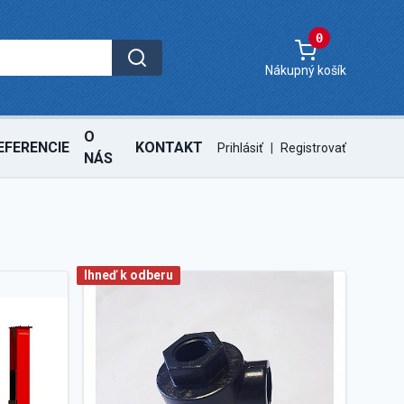
0
Nákupný košík
O
EFERENCIE
KONTAKT
Prihlásiť
|
Registrovať
NÁS
Ihneď k odberu