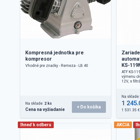
Kompresná jednotka pre
Zariade
kompresor
automa
KS-119
Vhodné pre značky - Remeza - LB 40
ATF KS-119
výmenu ol
12V, s filt
Na sklade
1 245.
Na sklade:
2 ks
+ Do košíka
Cena na vyžiadanie
1 531.35 €
Ihneď k odberu
AKCIA
I