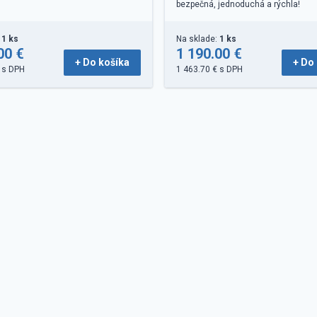
bezpečná, jednoduchá a rýchla!
:
1 ks
Na sklade:
1 ks
00 €
1 190.00 €
+ Do košíka
+ Do
 s DPH
1 463.70 € s DPH