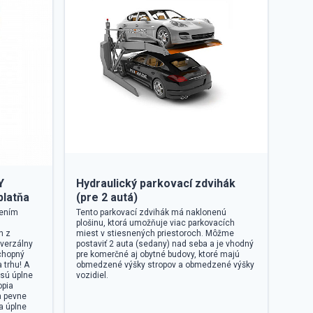
Y
Hydraulický parkovací zdvihák
platňa
(pre 2 autá)
šením
Tento parkovací zdvihák má naklonenú
plošinu, ktorá umožňuje viac parkovacích
n z
miest v stiesnených priestoroch. Môžme
iverzálny
postaviť 2 auta (sedany) nad seba a je vhodný
chopný
pre komerčné aj obytné budovy, ktoré majú
 trhu! A
obmedzené výšky stropov a obmedzené výšky
 sú úplne
vozidiel.
opia
a pevne
la úplne