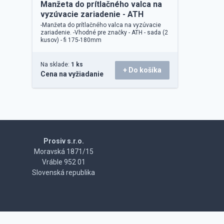
Manžeta do prítlačného valca na
vyzúvacie zariadenie - ATH
-Manžeta do prítlačného valca na vyzúvacie
zariadenie. -Vhodné pre značky - ATH - sada (2
kusov) - fi 175-180mm
Na sklade:
1 ks
+ Do košíka
Cena na vyžiadanie
Prosiv s.r.o.
Moravská 1871/15
Vráble 952 01
Slovenská republika