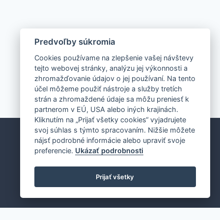
Predvoľby súkromia
Cookies používame na zlepšenie vašej návštevy
tejto webovej stránky, analýzu jej výkonnosti a
zhromažďovanie údajov o jej používaní. Na tento
účel môžeme použiť nástroje a služby tretích
strán a zhromaždené údaje sa môžu preniesť k
partnerom v EÚ, USA alebo iných krajinách.
Kliknutím na „Prijať všetky cookies“ vyjadrujete
svoj súhlas s týmto spracovaním. Nižšie môžete
Ekonomické oddelenie:
0907 243 648
nájsť podrobné informácie alebo upraviť svoje
Servisné,revízne oddelenie:
0907 243 648
preferencie.
Ukázať podrobnosti
Nahlasovanie porúch:
0907 243 648
Obchodné oddelenie:
0917 976 944
Prijať všetky
Technická podpora:
0915 958 586