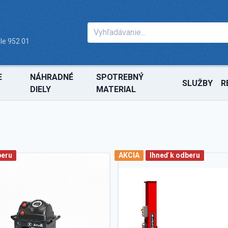
le 952 01
E
NÁHRADNÉ
SPOTREBNÝ
SLUŽBY
R
DIELY
MATERIAL
beru
AKCIA
Ihneď k odberu