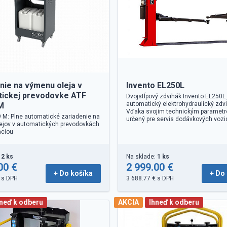
nie na výmenu oleja v
Invento EL250L
tickej prevodovke ATF
Dvojstĺpový zdvihák Invento EL250L 
automatický elektrohydraulický zdv
M
Vďaka svojim technickým parametr
 M: Plne automatické zariadenie na
určený pre servis dodávkových vozid
ejov v automatických prevodovkách
ráciou
:
2 ks
Na sklade:
1 ks
00 €
2 999.00 €
+ Do košíka
+ Do
 s DPH
3 688.77 € s DPH
hneď k odberu
AKCIA
Ihneď k odberu