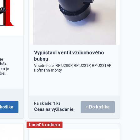
Vypúštací ventil vzduchového
bubnu
je
ihák.
Vhodné pre: RP-U200P, RP-U221P, RP-U221AP
om je
Hofmann monty
iel.
Na sklade:
1 ks
 košíka
+ Do košíka
Cena na vyžiadanie
Ihneď k odberu