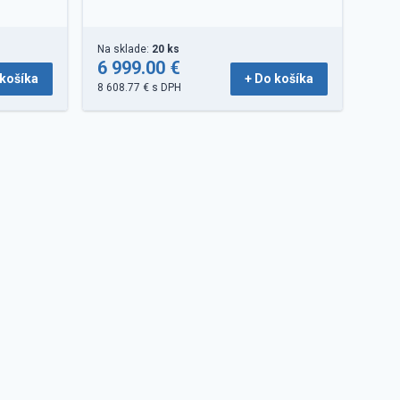
Na sklade:
20 ks
6 999.00 €
 košíka
+ Do košíka
8 608.77 € s DPH