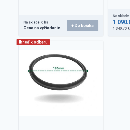
Na sklade
1 090.
Na sklade:
6 ks
+ Do košíka
Cena na vyžiadanie
1 340.70 €
Ihneď k odberu