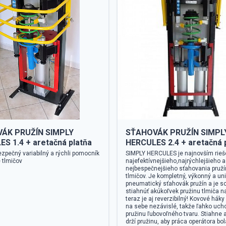
ÁK PRUŽÍN SIMPLY
SŤAHOVÁK PRUŽÍN SIMPL
S 1.4 + aretačná platňa
HERCULES 2.4 + aretačná 
bezpečný variabilný a rýchli pomocník
SIMPLY HERCULES je najnovším rie
 tlmičov
najefektívnejšieho,najrýchlejšieho a
nejbespečnejšieho sťahovania pruží
tlmičov. Je kompletný, výkonný a un
pneumatický sťahovák pružín a je s
stiahnúť akúkoľvek pružinu tlmiča na
teraz je aj reverzibilný! Kovové háky
na sebe nezávislé, takže ľahko uch
pružinu ľubovoľného tvaru. Stiahne 
drží pružinu, aby práca operátora bo