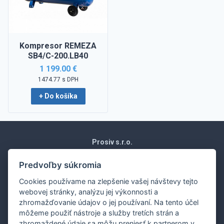
Kompresor REMEZA
SB4/C-200.LB40
1 199.00 €
1474.77 s DPH
+ Do košíka
Prosiv s.r.o.
Moravská 1871/15
Vráble 952 01
Predvoľby súkromia
Slovenská republika
Cookies používame na zlepšenie vašej návštevy tejto
Obchodné podmienky
webovej stránky, analýzu jej výkonnosti a
Ochrana osobných údajov
zhromažďovanie údajov o jej používaní. Na tento účel
Nákup na splátky
môžeme použiť nástroje a služby tretích strán a
Dodanie
zhromaždené údaje sa môžu preniesť k partnerom v