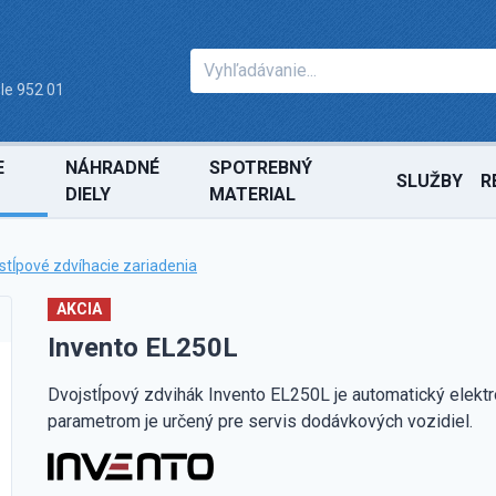
le 952 01
E
NÁHRADNÉ
SPOTREBNÝ
SLUŽBY
R
DIELY
MATERIAL
 stĺpové zdvíhacie zariadenia
AKCIA
Invento EL250L
Dvojstĺpový zdvihák Invento EL250L je automatický elekt
parametrom je určený pre servis dodávkových vozidiel.