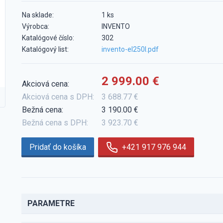
Na sklade:
1 ks
Výrobca:
INVENTO
Katalógové číslo:
302
Katalógový list:
invento-el250l.pdf
2 999.00 €
Akciová cena:
Akciová cena s DPH:
3 688.77 €
Bežná cena:
3 190.00 €
Bežná cena s DPH:
3 923.70 €
Pridať do košíka
+421 917 976 944
PARAMETRE