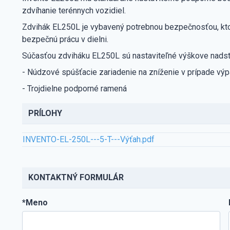
zdvíhanie terénnych vozidiel.
Zdvihák EL250L je vybavený potrebnou bezpečnosťou, ktor
bezpečnú prácu v dielni.
Súčasťou zdviháku EL250L sú nastaviteľné výškove nads
- Núdzové spúšťacie zariadenie na zníženie v prípade výp
- Trojdielne podporné ramená
PRÍLOHY
INVENTO-EL-250L---5-T---Výťah.pdf
KONTAKTNÝ FORMULÁR
*Meno