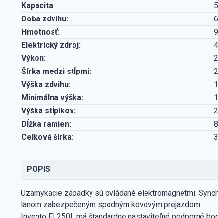
Kapacita:
5
Doba zdvihu:
6
Hmotnosť:
9
Elektrický zdroj:
4
Výkon:
2
Šírka medzi stĺpmi:
Výška zdvihu:
Minimálna výška:
Výška stĺpikov:
Dĺžka ramien:
8
Celková šírka:
POPIS
Uzamykacie západky sú ovládané elektromagnetmi. Synch
lanom zabezpečeným spodným kovovým prejazdom.
Invento EL250L má štandardne nastaviteľné podporné body