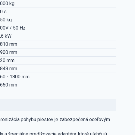
000 kg
0 s
50 kg
00V / 50 Hz
,6 kW
2810 mm
1900 mm
120 mm
2848 mm
60 - 1800 mm
3650 mm
ronizácia pohybu piestov je zabezpečená oceľovým
 a špeciálne predlžovacie adaptéry, ktoré uľahčujú