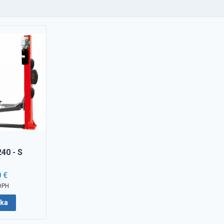
40 - S
0 €
DPH
íka