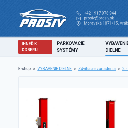
+421 917 976 944
prosiv@prosiv.sk
Moravská 1871/15, Vráb
PARKOVACIE
VYBAVENI
IHNEĎ K
ODBERU
SYSTÉMY
DIELNE
E-shop
»
VYBAVENIE DIELNE
»
Zdvíhacie zariadenia
»
2 -