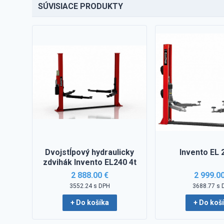
SÚVISIACE PRODUKTY
Dvojstĺpový hydraulicky
Invento EL 2
zdvihák Invento EL240 4t
2 888.00 €
2 999.0
3552.24 s DPH
3688.77 s 
+ Do košíka
+ Do koš