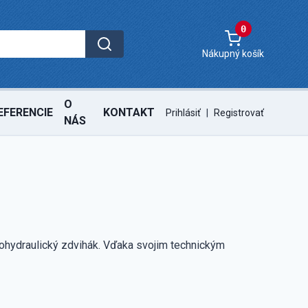
0
Nákupný košík
O
EFERENCIE
KONTAKT
Prihlásiť
|
Registrovať
NÁS
rohydraulický zdvihák. Vďaka svojim technickým