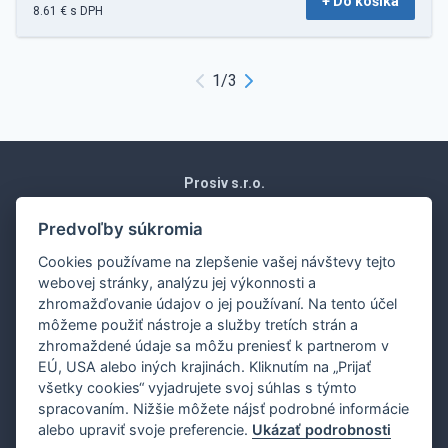
+ Do košíka
8.61 € s DPH
1
/
3
Prosiv s.r.o.
Moravská 1871/15
Vráble 952 01
Predvoľby súkromia
Slovenská republika
Cookies používame na zlepšenie vašej návštevy tejto
Obchodné podmienky
webovej stránky, analýzu jej výkonnosti a
Ochrana osobných údajov
zhromažďovanie údajov o jej používaní. Na tento účel
Nákup na splátky
môžeme použiť nástroje a služby tretích strán a
Dodanie
zhromaždené údaje sa môžu preniesť k partnerom v
EÚ, USA alebo iných krajinách. Kliknutím na „Prijať
Ekonomické oddelenie:
0907 243 648
všetky cookies“ vyjadrujete svoj súhlas s týmto
Servisné,revízne oddelenie:
0907 243 648
spracovaním. Nižšie môžete nájsť podrobné informácie
Nahlasovanie porúch:
0907 243 648
alebo upraviť svoje preferencie.
Ukázať podrobnosti
Obchodné oddelenie:
0917 976 944