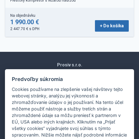
Piestový kompresor s ležatou nádržou
Na objednávku
1 990.00 €
+ Do košíka
2 447.70 € s DPH
Prosiv s.r.o.
Moravská 1871/15
Vráble 952 01
Predvoľby súkromia
Slovenská republika
Cookies používame na zlepšenie vašej návštevy tejto
Obchodné podmienky
webovej stránky, analýzu jej výkonnosti a
Ochrana osobných údajov
zhromažďovanie údajov o jej používaní. Na tento účel
Nákup na splátky
môžeme použiť nástroje a služby tretích strán a
Dodanie
zhromaždené údaje sa môžu preniesť k partnerom v
EÚ, USA alebo iných krajinách. Kliknutím na „Prijať
Ekonomické oddelenie:
0907 243 648
všetky cookies“ vyjadrujete svoj súhlas s týmto
Servisné,revízne oddelenie:
0907 243 648
spracovaním. Nižšie môžete nájsť podrobné informácie
Nahlasovanie porúch:
0907 243 648