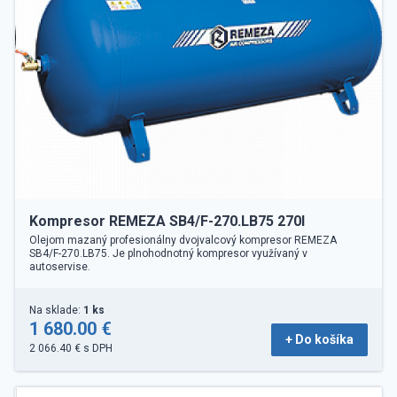
Kompresor REMEZA SB4/F-270.LB75 270l
Olejom mazaný profesionálny dvojvalcový kompresor REMEZA
SB4/F-270.LB75. Je plnohodnotný kompresor využívaný v
autoservise.
Na sklade:
1 ks
1 680.00 €
+ Do košíka
2 066.40 € s DPH