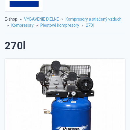
E-shop
»
VYBAVENIE DIELNE
»
Kompresory a stlačený vzduch
»
Kompresory
»
Piestové kompresory
»
270l
270l