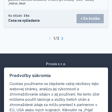
,Helios ,Next
Na sklade:
3 ks
+ Do košíka
Cena na vyžiadanie
1
/
3
Prosiv s.r.o.
Moravská 1871/15
Vráble 952 01
Predvoľby súkromia
Slovenská republika
Cookies používame na zlepšenie vašej návštevy tejto
Obchodné podmienky
webovej stránky, analýzu jej výkonnosti a
Ochrana osobných údajov
zhromažďovanie údajov o jej používaní. Na tento účel
Nákup na splátky
môžeme použiť nástroje a služby tretích strán a
Dodanie
zhromaždené údaje sa môžu preniesť k partnerom v
EÚ, USA alebo iných krajinách. Kliknutím na „Prijať
Ekonomické oddelenie:
0907 243 648