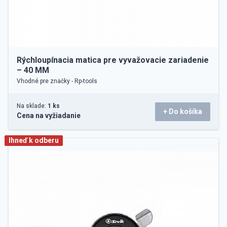
Rýchloupínacia matica pre vyvažovacie zariadenie
– 40 MM
Vhodné pre značky - Rp-tools
Na sklade:
1 ks
+ Do košíka
Cena na vyžiadanie
Ihneď k odberu