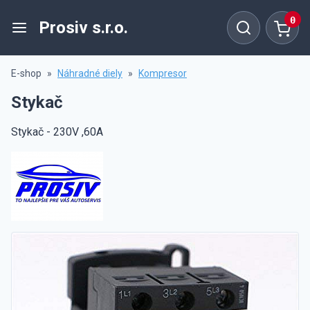
0
Prosiv s.r.o.
E-shop
»
Náhradné diely
»
Kompresor
Stykač
Stykač - 230V ,60A