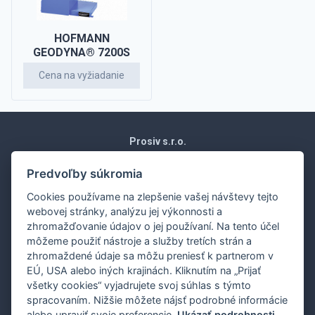
HOFMANN
GEODYNA® 7200S
Cena na vyžiadanie
Prosiv s.r.o.
Moravská 1871/15
Vráble 952 01
Predvoľby súkromia
Slovenská republika
Cookies používame na zlepšenie vašej návštevy tejto
Obchodné podmienky
webovej stránky, analýzu jej výkonnosti a
Ochrana osobných údajov
zhromažďovanie údajov o jej používaní. Na tento účel
Nákup na splátky
môžeme použiť nástroje a služby tretích strán a
Dodanie
zhromaždené údaje sa môžu preniesť k partnerom v
EÚ, USA alebo iných krajinách. Kliknutím na „Prijať
Ekonomické oddelenie:
0907 243 648
všetky cookies“ vyjadrujete svoj súhlas s týmto
Servisné,revízne oddelenie:
0907 243 648
spracovaním. Nižšie môžete nájsť podrobné informácie
Nahlasovanie porúch:
0907 243 648
alebo upraviť svoje preferencie.
Ukázať podrobnosti