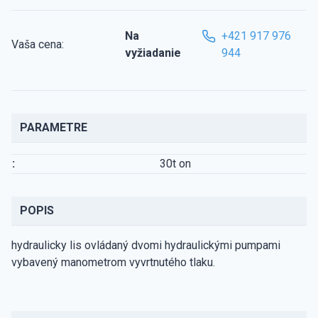
Na
+421 917 976
Vaša cena:
vyžiadanie
944
PARAMETRE
:
30t on
POPIS
hydraulicky lis ovládaný dvomi hydraulickými pumpami
vybavený manometrom vyvrtnutého tlaku.