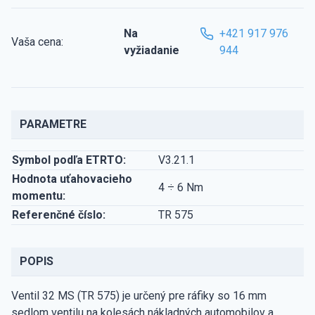
Na
+421 917 976
Vaša cena:
vyžiadanie
944
PARAMETRE
Symbol podľa ETRTO:
V3.21.1
Hodnota uťahovacieho
4 ÷ 6 Nm
momentu:
Referenčné číslo:
TR 575
POPIS
Ventil 32 MS (TR 575) je určený pre ráfiky so 16 mm
sedlom ventilu na kolesách nákladných automobilov a