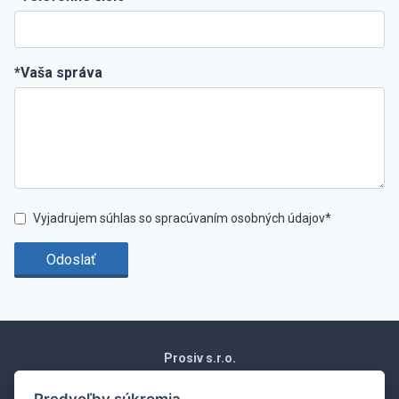
*Vaša správa
Vyjadrujem súhlas so spracúvaním osobných údajov*
Odoslať
Prosiv s.r.o.
Moravská 1871/15
Vráble 952 01