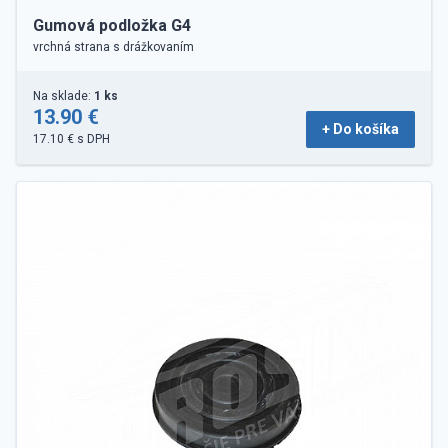
Gumová podložka G4
vrchná strana s drážkovaním
Na sklade:
1 ks
13.90 €
+ Do košíka
17.10 € s DPH