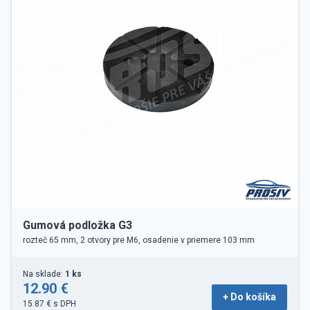
Gumová podložka G3
rozteč 65 mm, 2 otvory pre M6, osadenie v priemere 103 mm
Na sklade:
1 ks
12.90 €
+ Do košíka
15.87 € s DPH