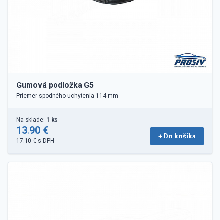
Gumová podložka G5
Priemer spodného uchytenia 114 mm
Na sklade:
1 ks
13.90 €
+ Do košíka
17.10 € s DPH